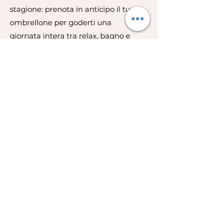
stagione: prenota in anticipo il tuo
ombrellone per goderti una
giornata intera tra relax, bagno e
tramonti.
Prenota Ombrellone
Roberto
347 490 5995
Jacopo
347 835 8076